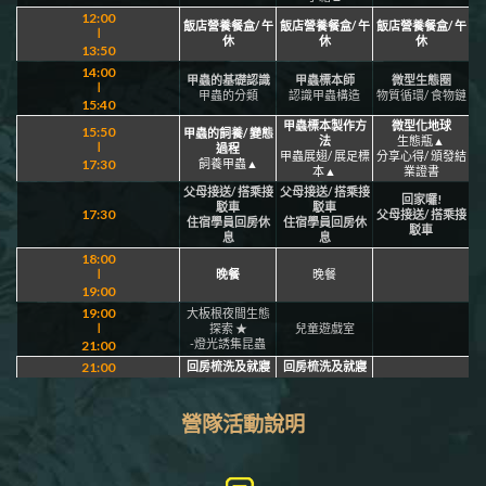
12:00
飯店營養餐盒/ 午
飯店營養餐盒/ 午
飯店營養餐盒/ 午
∣
休
休
休
13:50
14:00
甲蟲的基礎認識
甲蟲標本師
微型生態圈
∣
甲蟲的分類
認識甲蟲構造
物質循環/ 食物鏈
15:40
甲蟲標本製作方
微型化地球
15:50
甲蟲的飼養/ 變態
法
生態瓶▲
∣
過程
甲蟲展翅/ 展足標
分享心得/ 頒發結
17:30
飼養甲蟲▲
本▲
業證書
父母接送/ 搭乘接
父母接送/ 搭乘接
回家囉!
駁車
駁車
17:30
父母接送/ 搭乘接
住宿學員回房休
住宿學員回房休
駁車
息
息
18:00
∣
晚餐
晚餐
19:00
19:00
大板根夜間生態
∣
探索 ★
兒童遊戲室
-燈光誘集昆蟲
21:00
21:00
回房梳洗及就寢
回房梳洗及就寢
營隊活動說明