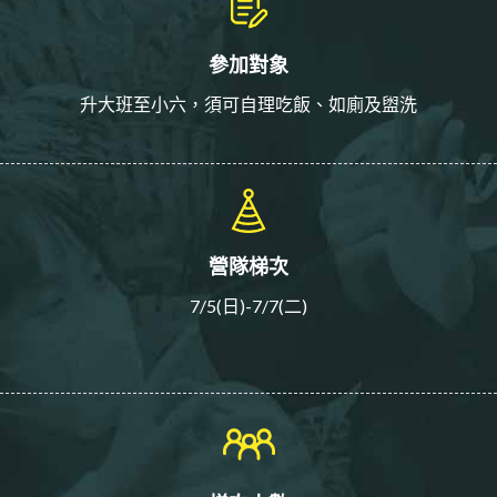
參加對象
升大班至小六，須可自理吃飯、如廁及盥洗
營隊梯次
7/5(日)-7/7(二)