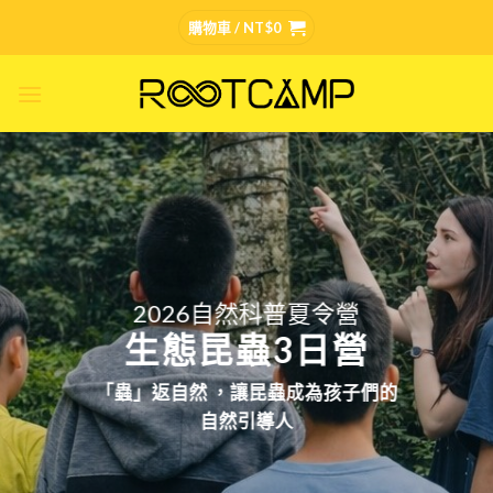
Skip
購物車 /
NT$
0
to
content
2026自然科普夏令營
生態昆蟲3日營
「蟲」返自然 ，讓昆蟲成為孩子們的
自然引導人