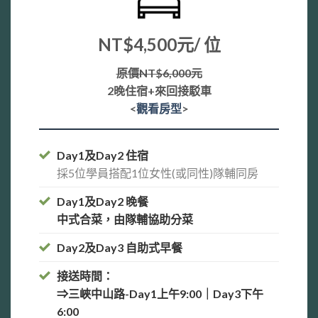
NT$4
,5
00元/ 位
原價NT$6,000元
2晚住宿+來回接駁車
<
觀看房型
>
Day1及Day2 住宿
採5位學員搭配1位女性(或同性)隊輔同房
Day1及Day2 晚餐
中式合菜，由隊輔協助分菜
Day2及Day3 自助式早餐
接送時間：
⇒三峽中山路-Day1上午9:00｜Day3下午
6:00