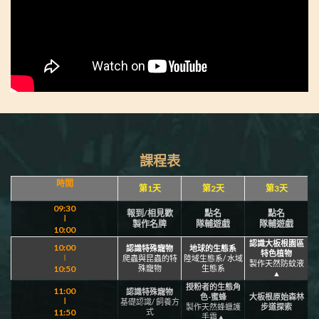
課程表
時間
第1天
第2天
第3天
09:30
報到/相見歡
點名
點名
∣
製作名牌
隊輔遊戲
隊輔遊戲
10:00
認識大板根園區
10:00
認識特殊寵物
地球的生態系
特色植物
∣
爬蟲與昆蟲的特
陸域生態系/ 水域
製作天然防蚊液
10:50
殊寵物
生態系
▲
授粉者的生態角
11:00
認識特殊寵物
色-蜜蜂
大板根原始森林
∣
基礎認識/ 飼養方
製作天然蜂蠟護
步道探索
11:50
式
手霜▲