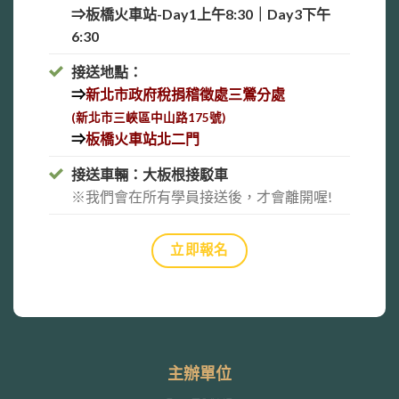
⇒板橋火車站-Day1上午8:30｜
Day3下午
6:30
接送地點：
⇒
新北市政府稅捐稽徵處三鶯分處
(新北市三峽區中山路175號)
⇒
板橋火車站北二門
接送車輛：大板根接駁車
※我們會在所有學員接送後，才會離開喔!
立即報名
主辦單位