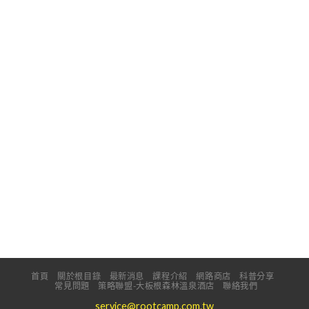
首頁
關於根目錄
最新消息
課程介紹
網路商店
科普分享
常見問題
策略聯盟-大板根森林溫泉酒店
聯絡我們
service@rootcamp.com.tw