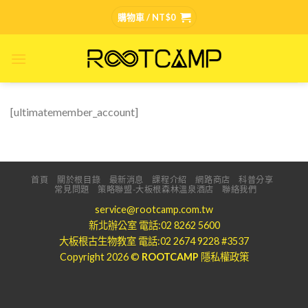
Skip
購物車 /
NT$
0
to
content
[ultimatemember_account]
首頁
關於根目錄
最新消息
課程介紹
網路商店
科普分享
常見問題
策略聯盟-大板根森林溫泉酒店
聯絡我們
service@rootcamp.com.tw
新北辦公室 電話:02 8262 5600
大板根古生物教室 電話:02 2674 9228 #3537
Copyright 2026 ©
ROOTCAMP
隱私權政策