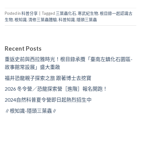
Posted in
科普分享
|
Tagged
三葉蟲化石
,
寒武紀生物
,
根目錄一起認識古
生物
,
根知識
,
清修三葉蟲體驗
,
科普知識
,
隱頭三葉蟲
Recent Posts
重返史前與西拉雅時光！根目錄承攬「臺南左鎮化石園區-
故事館常設展」盛大重啟
福井恐龍親子探索之旅 跟著博士去挖寶
2026 冬令營／恐龍探索營［進階］報名開跑！
2024自然科普夏令營即日起熱烈招生中
∥根知識-隱頭三葉蟲∥