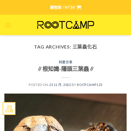
Skip
購物車 /
NT$
0
to
content
TAG ARCHIVES:
三葉蟲化石
科普分享
∥根知識-隱頭三葉蟲∥
POSTED ON
23 11 月, 2022
BY
ROOTCAMP123
23
11 月