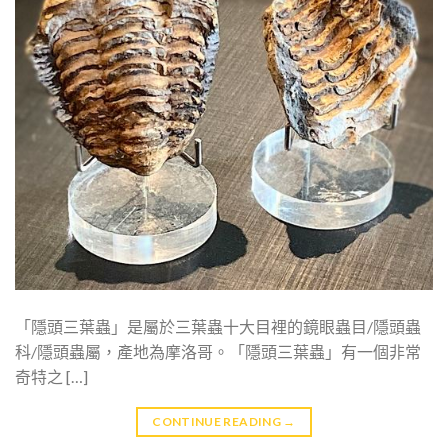
「隱頭三葉蟲」是屬於三葉蟲十大目裡的鏡眼蟲目/隱頭蟲
科/隱頭蟲屬，產地為摩洛哥。「隱頭三葉蟲」有一個非常
奇特之 […]
CONTINUE READING
→