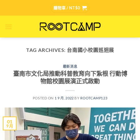
Skip
購物車 /
NT$
0
to
content
TAG ARCHIVES:
台南國小校園巡迴展
最新消息
臺南市文化局推動科普教育向下紮根 行動博
物館校園展演正式啟動
POSTED ON
1 9 月, 2022
BY
ROOTCAMP123
01
9 月