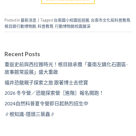
Posted in
最新消息
|
Tagged
台南國小校園巡迴展
,
台南市文化局科普教育
,
根目錄行動博物館
,
科普教育
,
行動博物館校園展演
Recent Posts
重返史前與西拉雅時光！根目錄承攬「臺南左鎮化石園區-
故事館常設展」盛大重啟
福井恐龍親子探索之旅 跟著博士去挖寶
2026 冬令營／恐龍探索營［進階］報名開跑！
2024自然科普夏令營即日起熱烈招生中
∥根知識-隱頭三葉蟲∥