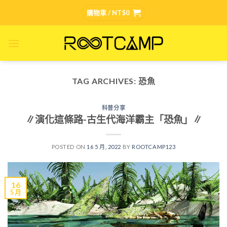
Skip
購物車 /
NT$
0
to
content
TAG ARCHIVES:
恐魚
科普分享
∥演化這條路-古生代海洋霸主「恐魚」∥
POSTED ON
16 5 月, 2022
BY
ROOTCAMP123
16
5 月