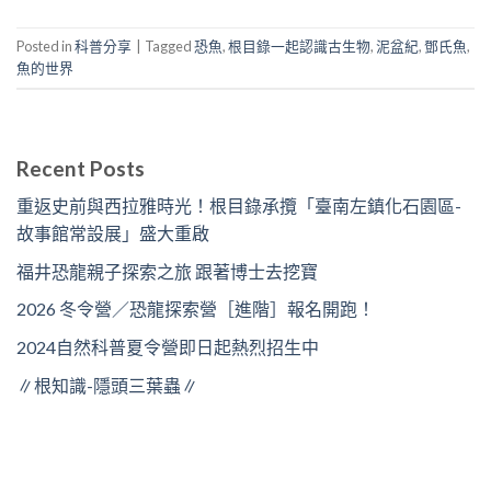
Posted in
科普分享
|
Tagged
恐魚
,
根目錄一起認識古生物
,
泥盆紀
,
鄧氏魚
,
魚的世界
Recent Posts
重返史前與西拉雅時光！根目錄承攬「臺南左鎮化石園區-
故事館常設展」盛大重啟
福井恐龍親子探索之旅 跟著博士去挖寶
2026 冬令營／恐龍探索營［進階］報名開跑！
2024自然科普夏令營即日起熱烈招生中
∥根知識-隱頭三葉蟲∥