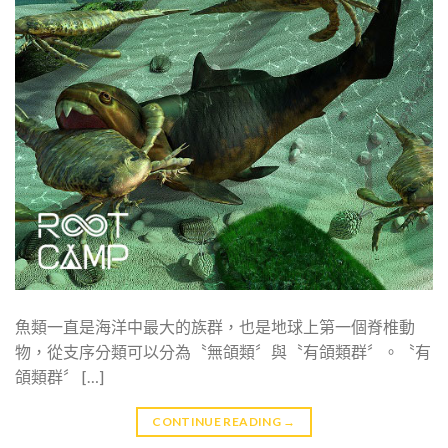
魚類一直是海洋中最大的族群，也是地球上第一個脊椎動
物，從支序分類可以分為〝無頜類〞與〝有頜類群〞。〝有
頜類群〞 […]
CONTINUE READING
→