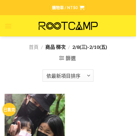
Skip
購物車 /
NT$
0
to
content
首頁
/
商品 梯次
/
2/8(三)-2/10(五)
篩選
已售完