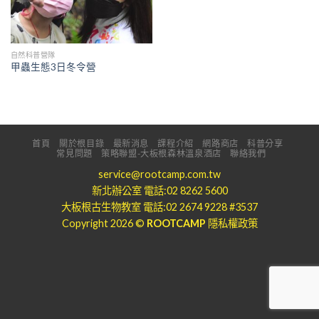
自然科普營隊
甲蟲生態3日冬令營
首頁
關於根目錄
最新消息
課程介紹
網路商店
科普分享
常見問題
策略聯盟-大板根森林溫泉酒店
聯絡我們
service@rootcamp.com.tw
新北辦公室 電話:02 8262 5600
大板根古生物教室 電話:02 2674 9228 #3537
Copyright 2026 ©
ROOTCAMP
隱私權政策