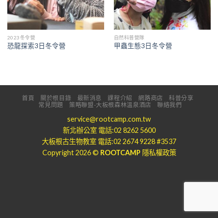
2023冬令營
自然科普營隊
恐龍探索3日冬令營
甲蟲生態3日冬令營
首頁
關於根目錄
最新消息
課程介紹
網路商店
科普分享
常見問題
策略聯盟-大板根森林溫泉酒店
聯絡我們
service@rootcamp.com.tw
新北辦公室 電話:02 8262 5600
大板根古生物教室 電話:02 2674 9228 #3537
Copyright 2026 ©
ROOTCAMP
隱私權政策