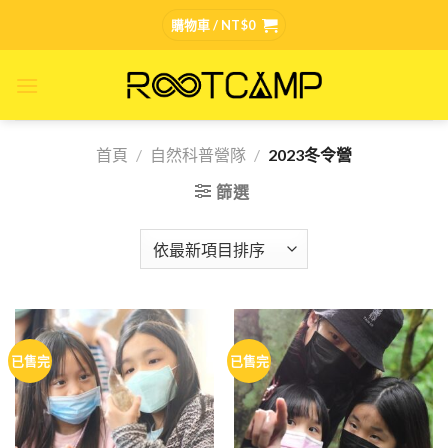
Skip
購物車 /
NT$
0
to
content
首頁
/
自然科普營隊
/
2023冬令營
篩選
已售完
已售完