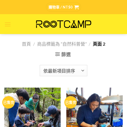
Skip
購物車 /
NT$
0
to
content
首頁
/
商品標籤為 “自然科普營”
/
頁面 2
篩選
已售完
已售完