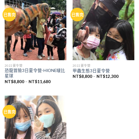
已售完
已售完
2022夏令營
2022夏令營
恐龍冒險3日夏令營-HIONE啵比
甲蟲生態3日夏令營
星球
價
NT$
8,800
–
NT$
12,300
格
價
NT$
8,800
–
NT$
11,680
範
格
圍：
範
NT$8,800
圍：
到
NT$8,800
NT$12,30
到
NT$11,680
已售完