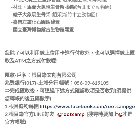
-林旺、馬蘭大象現生骨架-組架
(台北市立動物園)
-綾子大象現生骨架-組架
(新竹市立動物園)
-臺南左鎮化石園區建置
-國立臺灣博物館古生物館建置
您除了可以利用線上信用卡進行付款外，也可以選擇線上匯
款及ATM之方式付款喔!
匯款-戶名：根目錄文創有限公司
兆豐銀行(017)-土城分行 帳號：056-09-619105
⇒完成匯款後，可透過下述方式確認款項是否收到(須提供
您轉帳的後五碼數字)
1.根目錄粉絲團
https://www.facebook.com/rootcampgo
2.根目錄官方LINE好友
@rootcamp
(搜尋時要加上
@
才是
官方帳號)