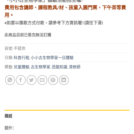
圍：
費用包含講師、課程教具/材、孩童入園門票、下午茶等費
NT$2,200
用。
到
NT$2,950
♠如要以匯款方式付款，請參考下方資訊喔!(請往下滑)
此商品目前已售完無法訂購
貨號:
不提供
分類:
科普行程
,
小小古生物學家一日體驗
標籤:
兒童體驗
,
古生物學家
,
恐龍知識
,
清修師
描述
額外資訊