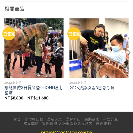
相關商品
已售完
已售完
2022夏令營
2026夏令營
恐龍冒險3日夏令營-HIONE啵比
2026恐龍探索3日夏令營
星球
價
NT$
8,800
–
NT$
11,680
格
範
圍：
NT$8,800
到
首頁
關於根目錄
最新消息
課程介紹
網路商店
科普分享
NT$11,680
常見問題
策略聯盟-大板根森林溫泉酒店
聯絡我們
service@rootcamp.com.tw