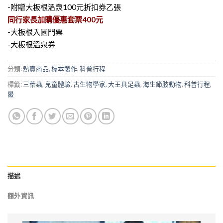
-附贈大板根溫泉100元折扣券乙張
同行家長加購優惠套票400元
-大板根入園門票
-大板根溫泉券
分類:
熱賣商品
,
標本製作
,
科普行程
標籤:
三葉蟲
,
兒童體驗
,
古生物學家
,
大王具足蟲
,
海生節肢動物
,
科普行程
,
鱟
描述
額外資訊