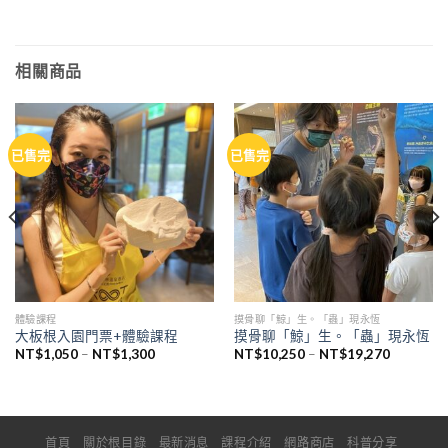
相關商品
已售完
已售完
體驗課程
摸骨聊「鯨」生。「蟲」現永恆
大板根入園門票+體驗課程
摸骨聊「鯨」生。「蟲」現永恆
價
價
NT$
1,050
–
NT$
1,300
NT$
10,250
–
NT$
19,270
格
格
範
範
圍：
圍：
NT$1,050
NT$10,2
到
到
NT$1,300
NT$19,2
首頁
關於根目錄
最新消息
課程介紹
網路商店
科普分享