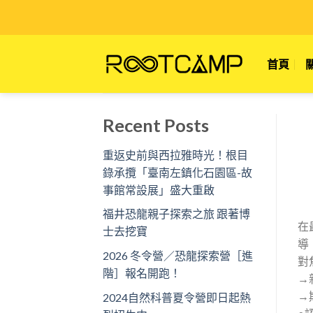
Skip
to
content
首頁
Recent Posts
重返史前與西拉雅時光！根目
錄承攬「臺南左鎮化石園區-故
事館常設展」盛大重啟
福井恐龍親子探索之旅 跟著博
在
士去挖寶
導
2026 冬令營／恐龍探索營［進
對
階］報名開跑！
→
→
2024自然科普夏令營即日起熱