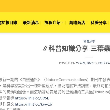
關於根目錄
最新消息
課程介紹
網路商店
科普分享
科普分享
∥科普知識分享-三葉
POSTED ON
22 4 月, 2022
BY
ROOTCA
最新一期的《自然通訊》（Nature Communications）期
，是科學家設計出一種新型鏡頭，搭配電腦算法調整，最終可拍出在 
焦的高清晰圖像。而這項發明竟是受到已滅絕的三葉蟲(Trilobit
新聞報導
https://lihi1.cc/u96lJ
期刊原文
https://lihi1.cc/kwyz6