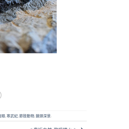
複眼
,
寒武紀
,
節肢動物
,
鏡頭深景
.