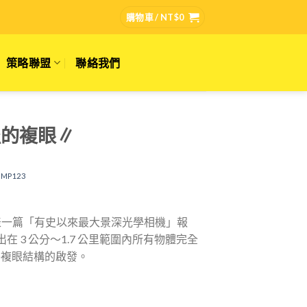
購物車 /
NT$
0
策略聯盟
聯絡我們
蟲的複眼∥
MP123
刊中發表一篇「有史以來最大景深光學相機」報
3 公分～1.7 公里範圍內所有物體完全
a)複眼結構的啟發。