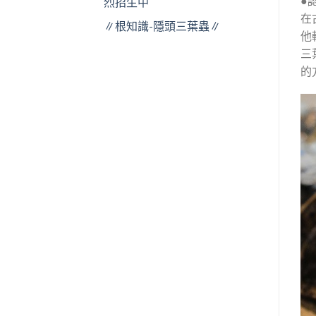
●
烈招生中
在
∥根知識-隱頭三葉蟲∥
他
三
的