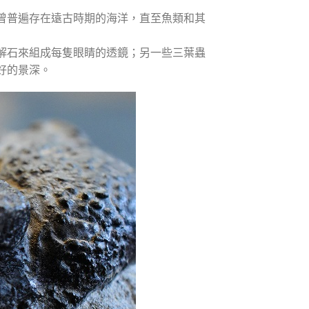
曾普遍存在遠古時期的海洋，直至魚類和其
解石來組成每隻眼睛的透鏡；另一些三葉蟲
好的景深。