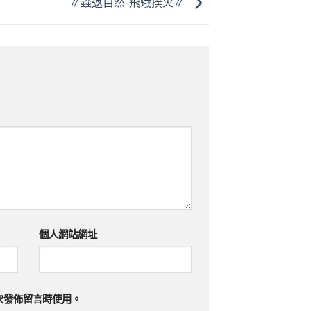
∥蟲返自然-飛蛾撲火∥
個人網站網址
次發佈留言時使用。