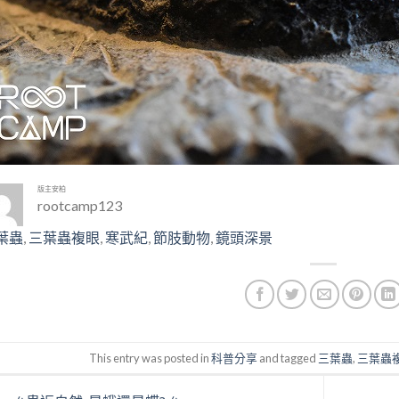
版主安柏
rootcamp123
葉蟲
, 
三葉蟲複眼
, 
寒武紀
, 
節肢動物
, 
鏡頭深景
This entry was posted in
科普分享
and tagged
三葉蟲
,
三葉蟲