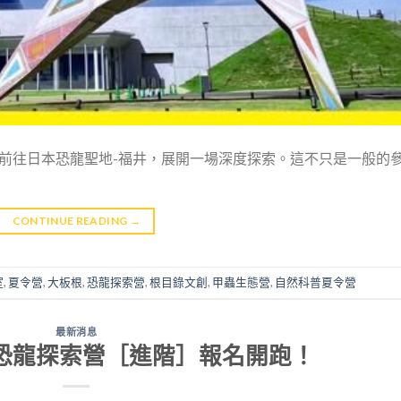
一同前往日本恐龍聖地-福井，展開一場深度探索。這不只是一般的
CONTINUE READING
→
室
,
夏令營
,
大板根
,
恐龍探索營
,
根目錄文創
,
甲蟲生態營
,
自然科普夏令營
最新消息
營／恐龍探索營［進階］報名開跑！