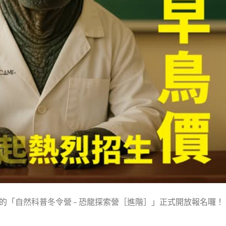
劃的「自然科普冬令營 – 恐龍探索營［進階］」正式開放報名囉！