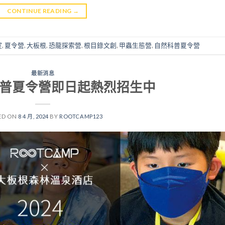
CONTINUE READING
→
室
,
夏令營
,
大板根
,
恐龍探索營
,
根目錄文創
,
甲蟲生態營
,
自然科普夏令營
最新消息
然科普夏令營即日起熱烈招生中
ED ON
8 4 月, 2024
BY
ROOTCAMP123