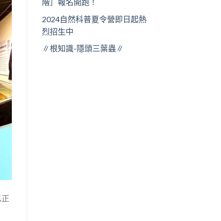
階］報名開跑！
2024自然科普夏令營即日起熱
烈招生中
∥根知識-隱頭三葉蟲∥
已正