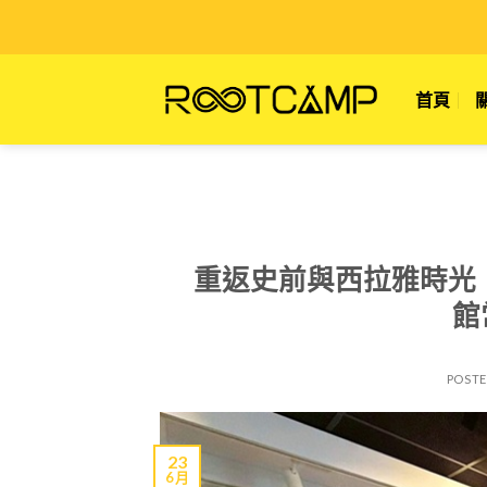
Skip
to
content
首頁
重返史前與西拉雅時光
館
POST
23
6 月