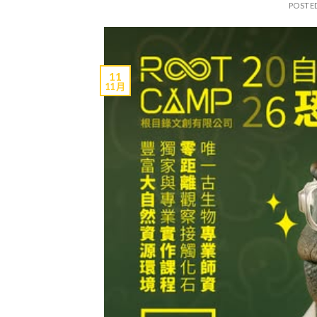
POSTE
11
11 月