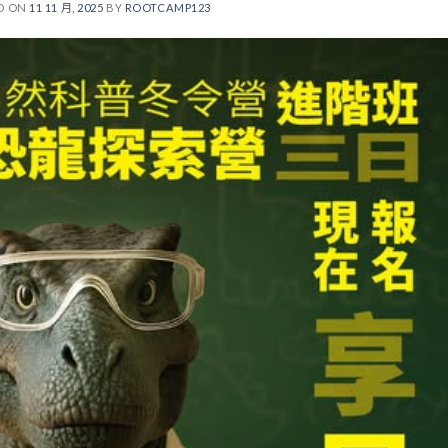
D ON
11 11 月, 2025
BY
ROOTCAMP123