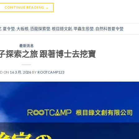
CONTINUE READING
→
室
,
夏令營
,
大板根
,
恐龍探索營
,
根目錄文創
,
甲蟲生態營
,
自然科普夏令營
最新消息
子探索之旅 跟著博士去挖寶
ED ON
16 3 月, 2026
BY
ROOTCAMP123