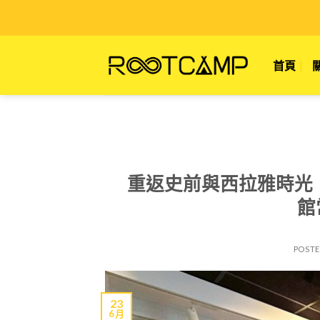
Skip
to
content
首頁
重返史前與西拉雅時光
館
POST
23
6 月