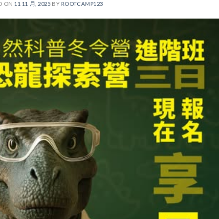
D ON
11 11 月, 2025
BY
ROOTCAMP123