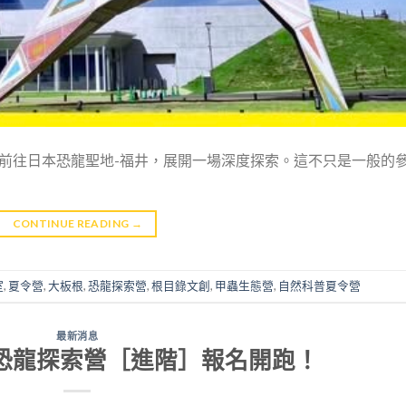
一同前往日本恐龍聖地-福井，展開一場深度探索。這不只是一般的
CONTINUE READING
→
室
,
夏令營
,
大板根
,
恐龍探索營
,
根目錄文創
,
甲蟲生態營
,
自然科普夏令營
最新消息
營／恐龍探索營［進階］報名開跑！