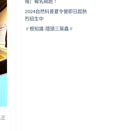
階］報名開跑！
2024自然科普夏令營即日起熱
烈招生中
∥根知識-隱頭三葉蟲∥
已正