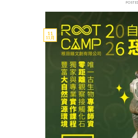
POSTE
11
11 月