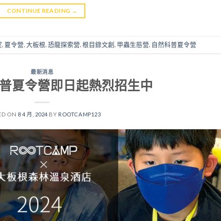
CONTINUE READING
→
室
,
夏令營
,
大板根
,
恐龍探索營
,
根目錄文創
,
甲蟲生態營
,
自然科普夏令營
最新消息
然科普夏令營即日起熱烈招生中
ED ON
8 4 月, 2024
BY
ROOTCAMP123