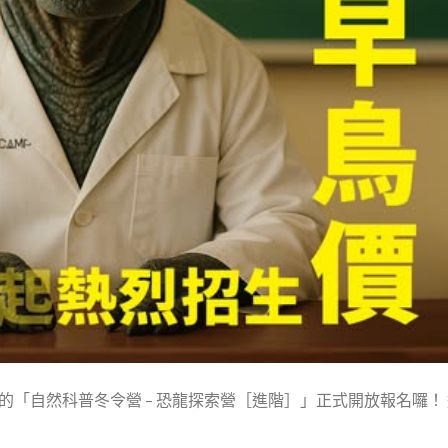
劃的「自然科普冬令營 – 恐龍探索營［進階］」正式開放報名囉！