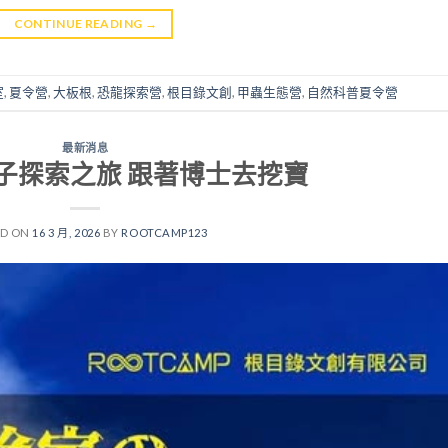
CONTINUE READING
→
室
,
夏令營
,
大板根
,
恐龍探索營
,
根目錄文創
,
甲蟲生態營
,
自然科普夏令營
最新消息
子探索之旅 跟著博士去挖寶
ED ON
16 3 月, 2026
BY
ROOTCAMP123