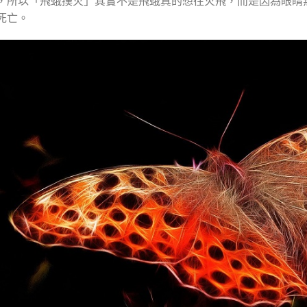
，所以「飛蛾撲火」其實不是飛蛾真的想往火飛，而是因為眼睛
死亡。