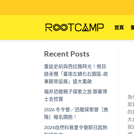
Skip
to
content
首頁
Recent Posts
重返史前與西拉雅時光！根目
錄承攬「臺南左鎮化石園區-故
事館常設展」盛大重啟
福井恐龍親子探索之旅 跟著博
為
士去挖寶
其
2026 冬令營／恐龍探索營［進
的
階］報名開跑！
大
就
2024自然科普夏令營即日起熱