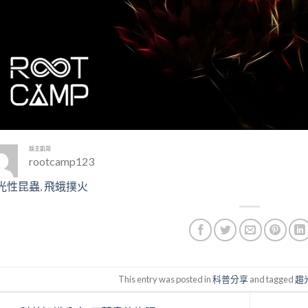
版主凱哥
rootcamp123
光性昆蟲
, 
飛蛾撲火
This entry was posted in
科普分享
and tagged
趨