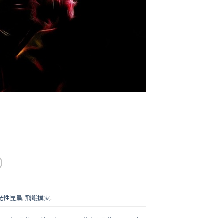
光性昆蟲
,
飛蛾撲火
.