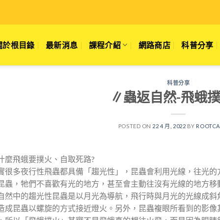
關於根目錄
最新消息
課程介紹
網路商店
科普分享
科普分享
∥蟲返自然-飛蛾
POSTED ON
22 4 月, 2022
BY
ROOTCA
什麼飛蛾要撲火、自取死路?
實很多夜行性飛蟲都具備「趨光性」，昆蟲會利用光線，往光的
昆蟲，牠們不喜歡有光的地方，甚至會主動往沒有光線的地方移
自然中的趨光性昆蟲是以月光為導航，飛行時與月光的光線成斜
造成昆蟲以螺旋的方式接近燈火。另外，昆蟲複眼所看到的影像