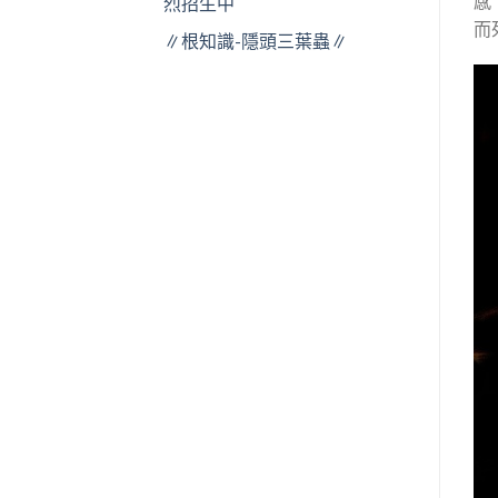
感
烈招生中
而
∥根知識-隱頭三葉蟲∥