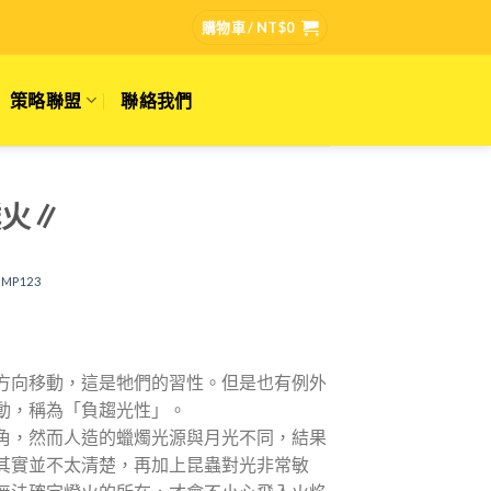
購物車 /
NT$
0
策略聯盟
聯絡我們
撲火∥
MP123
方向移動，這是牠們的習性。但是也有例外
動，稱為「負趨光性」。
角，然而人造的蠟燭光源與月光不同，結果
其實並不太清楚，再加上昆蟲對光非常敏